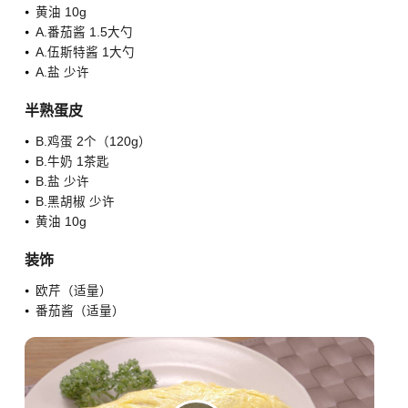
黄油 10g
A.番茄酱 1.5大勺
A.伍斯特酱 1大勺
A.盐 少许
半熟蛋皮
B.鸡蛋 2个（120g）
B.牛奶 1茶匙
B.盐 少许
B.黑胡椒 少许
黄油 10g
装饰
欧芹（适量）
番茄酱（适量）