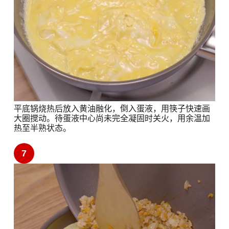
平底锅烧热后放入黄油融化，倒入蛋液，用筷子快速画
大圈搅动。待蛋液中心尚未完全凝固时关火，用余温加
热至半熟状态。
7