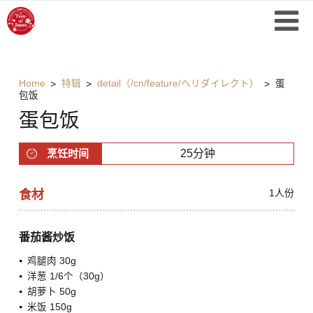
Home
特辑
detail（/cn/feature/へリダイレクト）
蛋
包饭
蛋包饭
烹饪时间
25分钟
1人份
食材
番茄酱炒饭
鸡腿肉 30g
洋葱 1/6个（30g）
胡萝卜 50g
米饭 150g