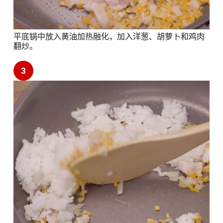
平底锅中放入黄油加热融化，加入洋葱、胡萝卜和鸡肉
翻炒。
3