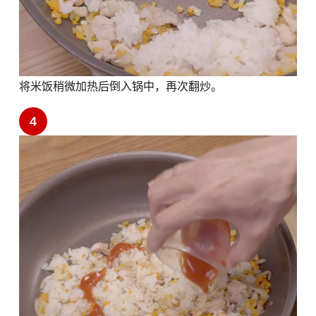
将米饭稍微加热后倒入锅中，再次翻炒。
4