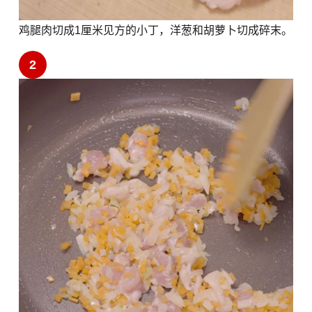
鸡腿肉切成1厘米见方的小丁，洋葱和胡萝卜切成碎末。
2