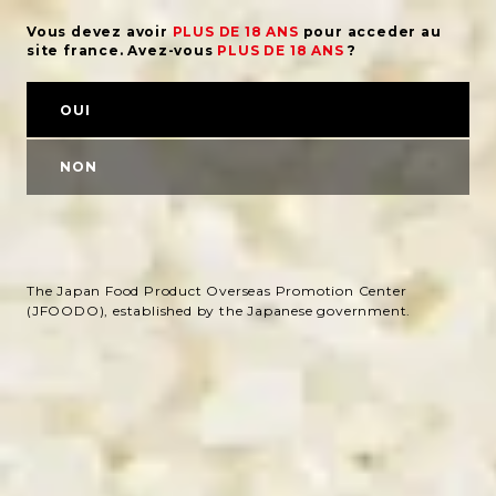
RETOUR À L’ACCUEIL
Vous devez avoir
PLUS DE 18 ANS
pour acceder au
site france. Avez-vous
PLUS DE 18 ANS
?
OUI
NON
The Japan Food Product Overseas Promotion Center
(JFOODO), established by the Japanese government.