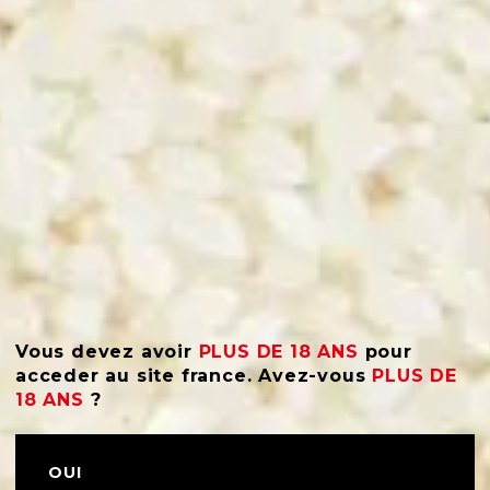
Vous devez avoir
PLUS DE 18 ANS
pour
acceder au site france. Avez-vous
PLUS DE
i, jeudi midi, dimanche
18 ANS
?
mars 2026
OUI