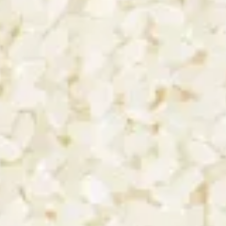
Dewazakura Omachi
Sohomare Tokubetsu
Ka
ga)
Dewazakura Shuzo
Junmai
(Yamagata)
Sohomare Shuzo (Tochigi)
Asama Nature
Kameman Genmaishu
Kurosawa Shuzo (Nagano)
Kameman Shuzo
S