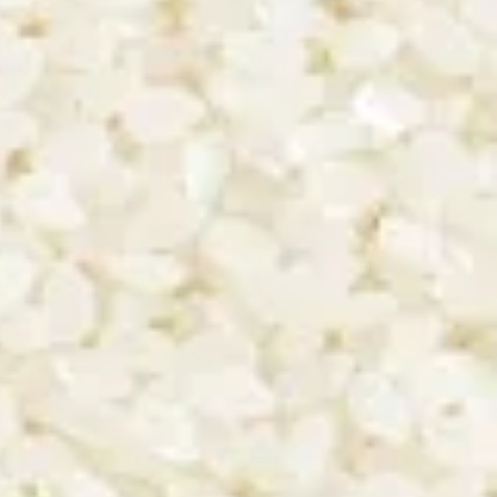
ze No Mori Akitsuho
Kagatobi organic
Yucho Shuzo (Nara)
Fukumitsuya (Ishikawa)
Yamanokasumi
Hanamotoe Mizumoto
hichiken Sparklilng
Miyoshino Jozo (Nara)