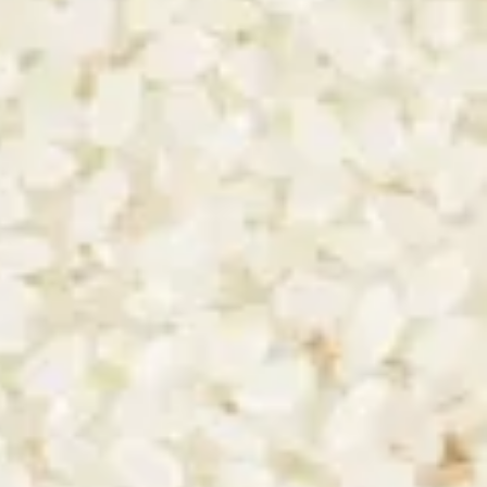
Sohomare Tokubetsu Junmai
Sohomare Shuzo (Tochigi)