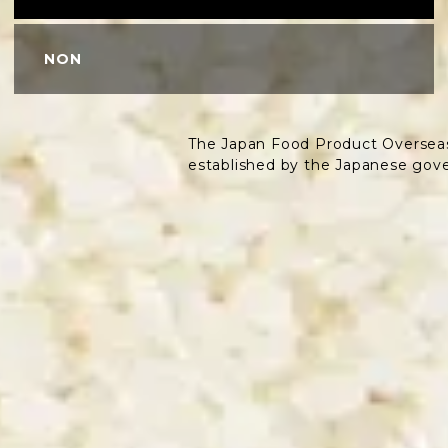
NON
The Japan Food Product Oversea
established by the Japanese gov
yers, chefs-fondateurs Camille Brelurut, sommelière
CORDS METS ET SAK