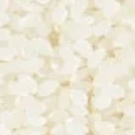
ETTE ÉDITION
Sa sélection
uheiji 50 "Sauvage"
Shizenshu
Banjo Jozo (Aichi)
Niida Honke (Fukushima)