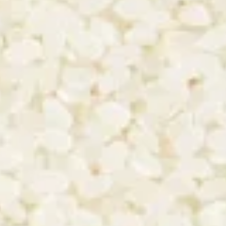
e, XO, cacahuète,
 crue