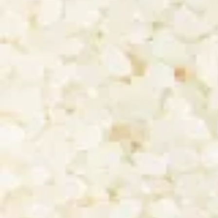
AUTRES SAKÉ
Tatsuriki Oyster's
Fukunishiki Fu Jun
Friend Tokubetsu
Fukunishiki Shuzo (Hy
Junmai
Honda Shoten (Hyogo)