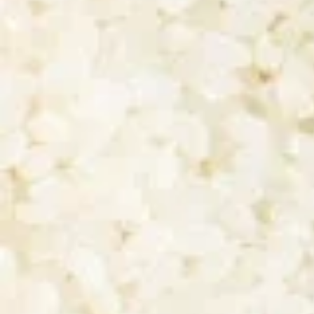
Matsuokina Koshu
Ēetokodori
Matsuo Shuzo (Kochi)
Naminooto Shuzo (Shi
Hakkaissan Tokubetsu
Tonbo Green
Honjozo
Izumibashi Shuzo