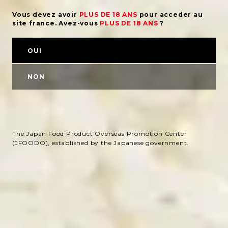
RETOUR À L’ACCUEIL
Vous devez avoir
PLUS DE 18 ANS
pour acceder au
site france. Avez-vous
PLUS DE 18 ANS
?
OUI
NON
The Japan Food Product Overseas Promotion Center
(JFOODO), established by the Japanese government.