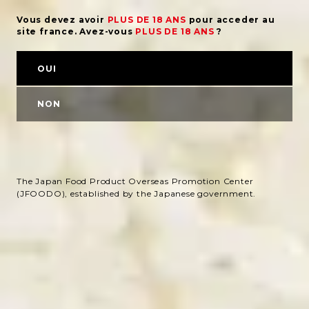
RETOUR À L’ACCUEIL
Vous devez avoir
PLUS DE 18 ANS
pour acceder au
site france. Avez-vous
PLUS DE 18 ANS
?
OUI
NON
The Japan Food Product Overseas Promotion Center
(JFOODO), established by the Japanese government.